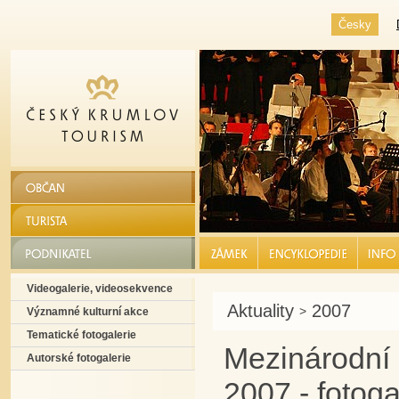
Česky
OBČAN
TURISTA
PODNIKATEL
ZÁMEK |
ENCYKLOPEDIE |
INFO S
Videogalerie, videosekvence
Aktuality
2007
>
Významné kulturní akce
Tematické fotogalerie
Mezinárodní 
Autorské fotogalerie
2007 - fotoga