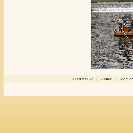
<
Letztes Bild
|
Zurück
|
SlideSh