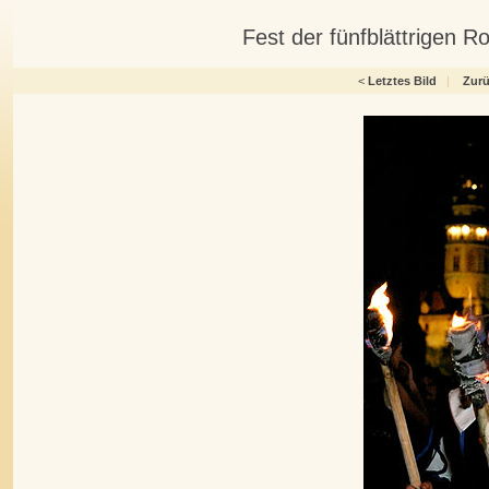
Fest der fünfblättrigen 
<
Letztes Bild
|
Zur