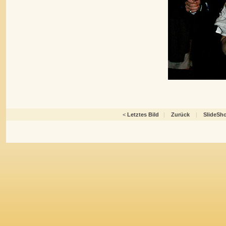
<
Letztes Bild
|
Zurück
|
SlideSh