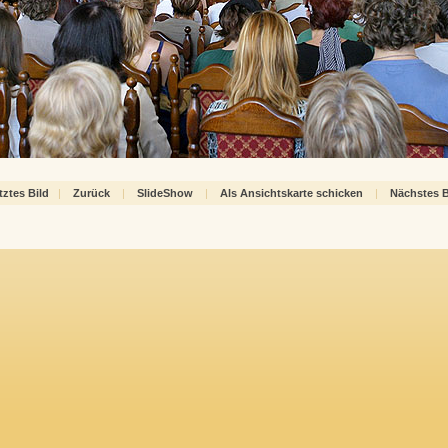
tztes Bild
|
Zurück
|
SlideShow
|
Als Ansichtskarte schicken
|
Nächstes B