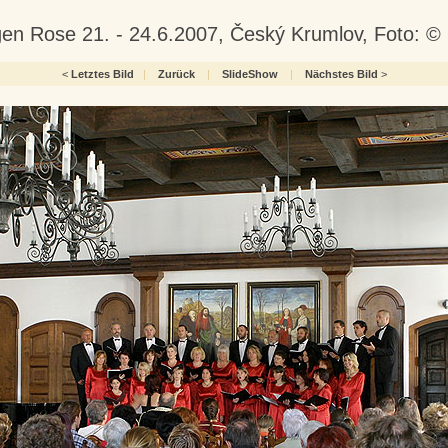
rigen Rose 21. - 24.6.2007, Český Krumlov, Foto: 
<
Letztes Bild
|
Zurück
|
SlideShow
|
Nächstes Bild
>