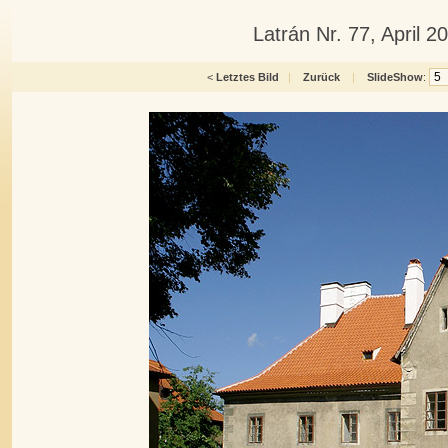
Latrán Nr. 77, April 
<
Letztes Bild
|
Zurück
|
SlideShow
: