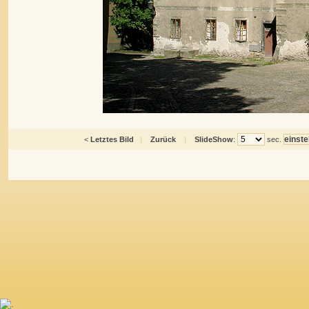
<
Letztes Bild
|
Zurück
|
SlideShow
:
sec.