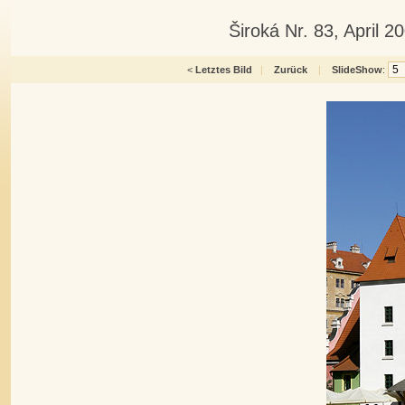
Široká Nr. 83, April 
<
Letztes Bild
|
Zurück
|
SlideShow
: