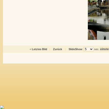
<
Letztes Bild
|
Zurück
|
SlideShow
:
sec.