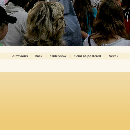
<
Previous
|
Back
|
SlideShow
|
Send as postcard
|
Next
>