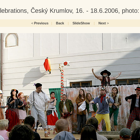
lebrations, Český Krumlov, 16. - 18.6.2006, phot
<
Previous
|
Back
|
SlideShow
|
Next
>