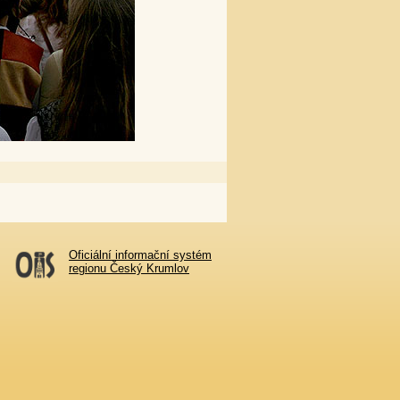
Oficiální informační systém
regionu Český Krumlov