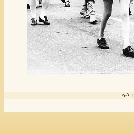
Zpět
|