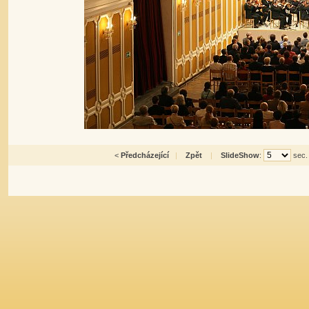
<
Předcházející
|
Zpět
|
SlideShow
:
sec