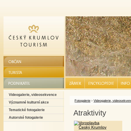
OBČAN
TURISTA
PODNIKATEL
ZÁMEK |
ENCYKLOPEDIE |
INFO S
Videogalerie, videosekvence
Fotogalerie
Videogalerie, videosekve
>
Významné kulturní akce
Tematické fotogalerie
Atraktivity
Autorské fotogalerie